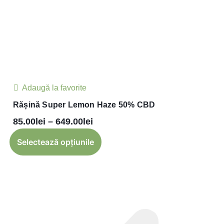
Adaugă la favorite
Rășină Super Lemon Haze 50% CBD
85.00
lei
–
649.00
lei
Selectează opțiunile