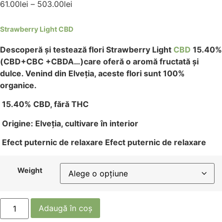
61.00
lei
–
503.00
lei
Strawberry Light CBD
Descoperă și testează flori Strawberry Light
CBD
15.40%
(CBD+CBC +CBDA…)care oferă o aromă fructată și
dulce. Venind din Elveția, aceste flori sunt 100%
organice.
15.40% CBD, fără THC
Origine: Elveția, cultivare în interior
Efect puternic de relaxare Efect puternic de relaxare
Weight
Adaugă în coș