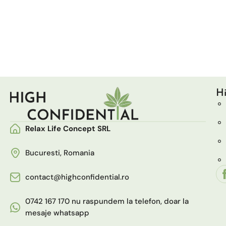
Hi
Relax Life Concept SRL
Bucuresti, Romania
contact@highconfidential.ro
0742 167 170 nu raspundem la telefon, doar la
mesaje whatsapp