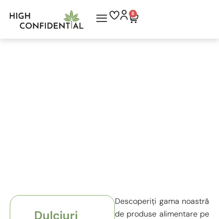
0
Prima pagină
/ Dulciuri
Dulciuri
Descoperiți gama noastră
Dulciuri
de produse alimentare pe