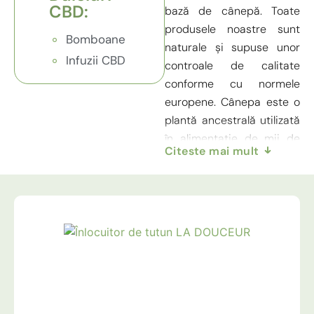
CBD:
bază de cânepă. Toate
produsele noastre sunt
Bomboane
naturale și supuse unor
Infuzii CBD
controale de calitate
conforme cu normele
europene. Cânepa este o
plantă ancestrală utilizată
în alimentație de mii de
Citeste mai mult
ani în diverse culturi din
întreaga lume.