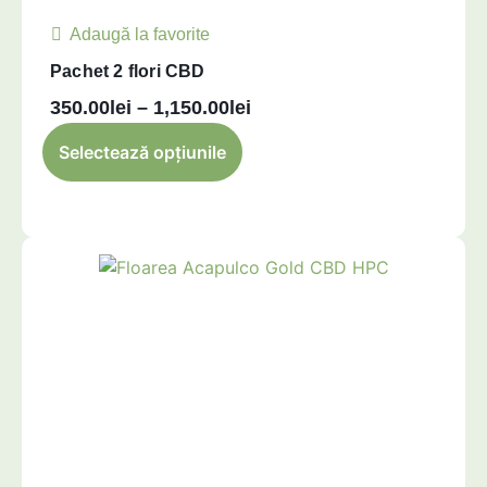
ideal, de la creșterea până
la înflorirea cânepei,
Adaugă la favorite
recoltele sunt optimizate,
Pachet 2 flori CBD
iar produsul final este de
350.00
lei
–
1,150.00
lei
calitate superioară.
Selectează opțiunile
Care sunt
dezavantajele
pentru
cultivarea în
interior?
Plantele CBD care cresc în
interior nu sunt supuse
condițiilor climatice, dar nu
scapă de anumiți paraziți