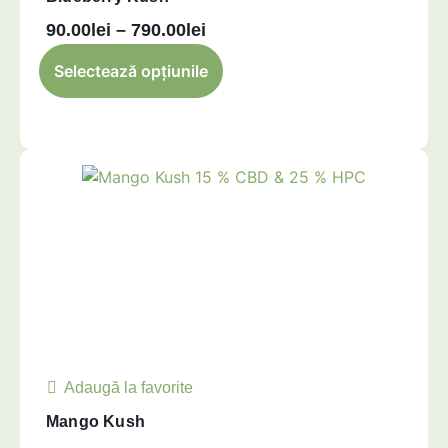
90.00
lei
–
790.00
lei
Selectează opțiunile
Adaugă la favorite
Mango Kush