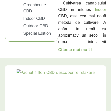
Cultivarea canabisului
Greenhouse
CBD în interior,
Indoor
CBD
CBD, este cea mai nouă
Indoor CBD
metodă de cultivare. A
Outdoor CBD
apărut în urmă cu
Special Edition
aproximativ un secol, în
urma interzicerii
canabisului. Deși nu
Citeste mai mult
permite obținerea
acelorași cantități ca și
producția Outdoor sau
Greenhouse, oferă totuși o
calitate mai bună și noi
soiuri de cânepă.
O cultură mai controlată
pentru o calitate mai bună