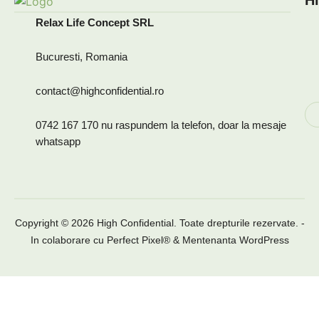
Hi
Relax Life Concept SRL
Bucuresti, Romania
contact@highconfidential.ro
0742 167 170 nu raspundem la telefon, doar la mesaje
whatsapp
Copyright © 2026 High Confidential. Toate drepturile rezervate. -
In colaborare cu
Perfect Pixel®
&
Mentenanta WordPress