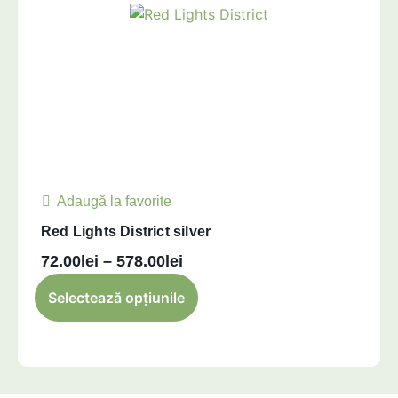
Adaugă la favorite
Red Lights District silver
72.00
lei
–
578.00
lei
Selectează opțiunile