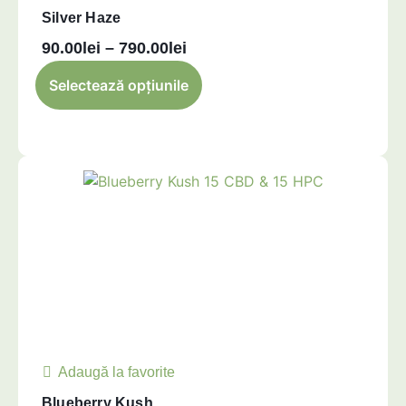
Silver Haze
90.00
lei
–
790.00
lei
Selectează opțiunile
Adaugă la favorite
Blueberry Kush