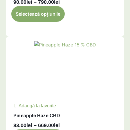
90.00
lei
–
790.00
lei
Selectează opțiunile
Adaugă la favorite
Pineapple Haze CBD
83.00
lei
–
669.00
lei