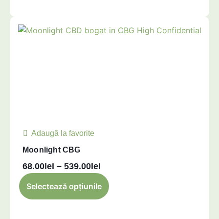
Adaugă la favorite
Moonlight CBG
68.00
lei
–
539.00
lei
Selectează opțiunile