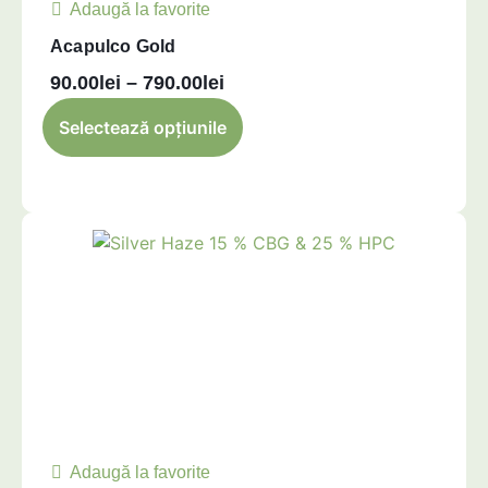
Adaugă la favorite
precum afidele sau
Acapulco Gold
acarienii.
90.00
lei
–
790.00
lei
Cel mai mare dezavantaj
al cultivării în interior
Selectează opțiunile
rămâne investiția
financiară mare. Instalarea
luminilor artificiale
presupune un consum
semnificativ de energie
electrică și atât materialul,
cât și forța de muncă au un
cost.
Prin urmare, florile
din această metodă de
cultivare sunt mai scumpe.
Adaugă la favorite