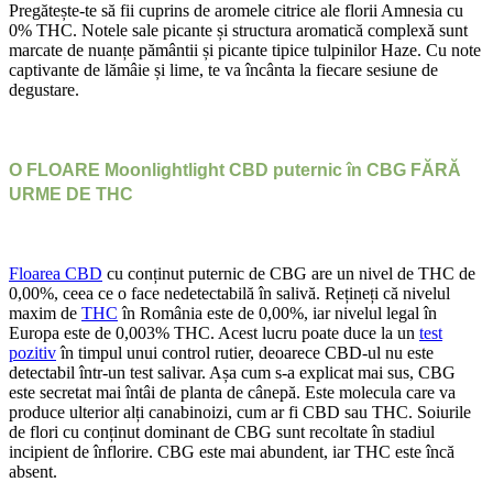
Pregătește-te să fii cuprins de aromele citrice ale florii Amnesia cu
0% THC. Notele sale picante și structura aromatică complexă sunt
marcate de nuanțe pământii și picante tipice tulpinilor Haze. Cu note
captivante de lămâie și lime, te va încânta la fiecare sesiune de
degustare.
O FLOARE Moonlightlight CBD puternic în CBG FĂRĂ
URME DE THC
Floarea CBD
cu conținut puternic de CBG are un nivel de THC de
0,00%, ceea ce o face nedetectabilă în salivă. Rețineți că nivelul
maxim de
THC
în România este de 0,00%, iar nivelul legal în
Europa este de 0,003% THC. Acest lucru poate duce la un
test
pozitiv
în timpul unui control rutier, deoarece CBD-ul nu este
detectabil într-un test salivar. Așa cum s-a explicat mai sus, CBG
este secretat mai întâi de planta de cânepă. Este molecula care va
produce ulterior alți canabinoizi, cum ar fi CBD sau THC. Soiurile
de flori cu conținut dominant de CBG sunt recoltate în stadiul
incipient de înflorire. CBG este mai abundent, iar THC este încă
absent.