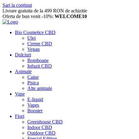
Sari la conținut
Livrare gratuita de la 499 RON de achizitie
Oferta de bun venit -10%:
WELCOME10
Bio Cosmetice CBD
Ulei
Creme CBD
Vegan
Dulciuri
Bomboane
Infuzii CBD
Animale
Caine
Pisica
Alte animale
Vape
E-liquid
Vapes
Booster
Flori
Greenhouse CBD
Indoor CBD
Outdoor CBD
Special Edition