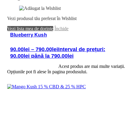
Vezi produsul tău preferat în Wishlist
Vezi lista mea de dorințe
Închide
Blueberry Kush
90.00
lei
–
790.00
lei
Interval de prețuri:
90.00lei până la 790.00lei
Selectează opțiunile
Acest produs are mai multe variații.
Opțiunile pot fi alese în pagina produsului.