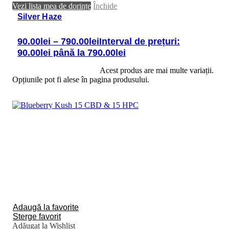
Vezi lista mea de dorințe
Închide
Silver Haze
90.00
lei
–
790.00
lei
Interval de prețuri:
90.00lei până la 790.00lei
Selectează opțiunile
Acest produs are mai multe variații.
Opțiunile pot fi alese în pagina produsului.
Adaugă la favorite
Sterge favorit
Adăugat la Wishlist