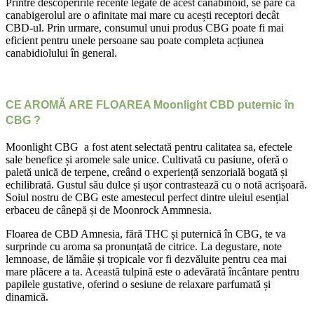
Printre descoperirile recente legate de acest canabinoid, se pare că
canabigerolul are o afinitate mai mare cu acești receptori decât
CBD-ul. Prin urmare, consumul unui produs CBG poate fi mai
eficient pentru unele persoane sau poate completa acțiunea
canabidiolului în general.
CE AROMĂ ARE FLOAREA Moonlight CBD puternic în
CBG ?
Moonlight CBG a fost atent selectată pentru calitatea sa, efectele
sale benefice și aromele sale unice. Cultivată cu pasiune, oferă o
paletă unică de terpene, creând o experiență senzorială bogată și
echilibrată. Gustul său dulce și ușor contrastează cu o notă acrișoară.
Soiul nostru de CBG este amestecul perfect dintre uleiul esențial
erbaceu de cânepă și de Moonrock Ammnesia.
Floarea de CBD Amnesia, fără THC și puternică în CBG, te va
surprinde cu aroma sa pronunțată de citrice. La degustare, note
lemnoase, de lămâie și tropicale vor fi dezvăluite pentru cea mai
mare plăcere a ta. Această tulpină este o adevărată încântare pentru
papilele gustative, oferind o sesiune de relaxare parfumată și
dinamică.