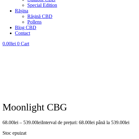
Special Edition
Rășina
Rășină CBD
Pollens
Blog CBD
Contact
0.00
lei
0
Cart
Adăugat la Wishlist
Vezi produsul tău preferat în Wishlist
Vezi lista mea de dorințe
Închide
Moonlight CBG
68.00
lei
–
539.00
lei
Interval de prețuri: 68.00lei până la 539.00lei
Stoc epuizat