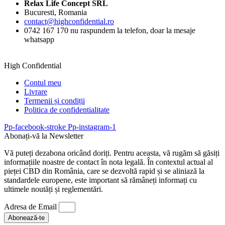
Relax Life Concept SRL
Bucuresti, Romania
contact@highconfidential.ro
0742 167 170 nu raspundem la telefon, doar la mesaje
whatsapp
High Confidential
Contul meu
Livrare
Termenii și condiții
Politica de confidentialitate
Pp-facebook-stroke
Pp-instagram-1
Abonați-vă la Newsletter
Vă puteți dezabona oricând doriți. Pentru aceasta, vă rugăm să găsiți
informațiile noastre de contact în nota legală. În contextul actual al
pieței CBD din România, care se dezvoltă rapid și se aliniază la
standardele europene, este important să rămâneți informați cu
ultimele noutăți și reglementări.
Adresa de Email
Abonează-te