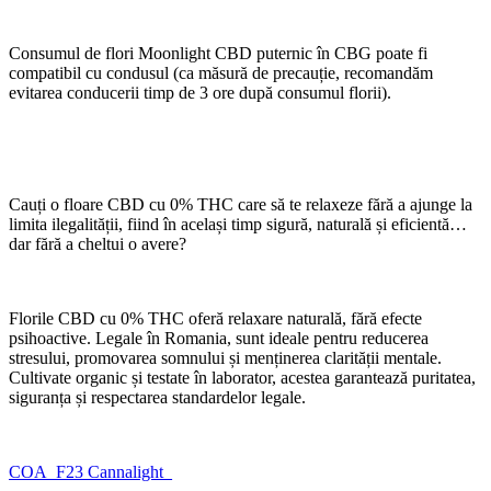
Consumul de flori Moonlight CBD puternic în CBG poate fi
compatibil cu condusul (ca măsură de precauție, recomandăm
evitarea conducerii timp de 3 ore după consumul florii).
Cauți o floare CBD cu 0% THC care să te relaxeze fără a ajunge la
limita ilegalității, fiind în același timp sigură, naturală și eficientă…
dar fără a cheltui o avere?
Florile CBD cu 0% THC oferă relaxare naturală, fără efecte
psihoactive. Legale în Romania, sunt ideale pentru reducerea
stresului, promovarea somnului și menținerea clarității mentale.
Cultivate organic și testate în laborator, acestea garantează puritatea,
siguranța și respectarea standardelor legale.
COA_F23 Cannalight_