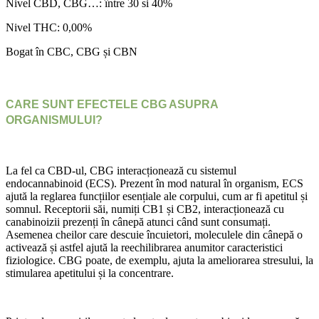
Nivel CBD, CBG…: între 30 si 40%
Nivel THC: 0,00%
Bogat în CBC, CBG și CBN
CARE SUNT EFECTELE CBG ASUPRA
ORGANISMULUI?
La fel ca CBD-ul, CBG interacționează cu sistemul
endocannabinoid (ECS). Prezent în mod natural în organism, ECS
ajută la reglarea funcțiilor esențiale ale corpului, cum ar fi apetitul și
somnul. Receptorii săi, numiți CB1 și CB2, interacționează cu
canabinoizii prezenți în cânepă atunci când sunt consumați.
Asemenea cheilor care descuie încuietori, moleculele din cânepă o
activează și astfel ajută la reechilibrarea anumitor caracteristici
fiziologice. CBG poate, de exemplu, ajuta la ameliorarea stresului, la
stimularea apetitului și la concentrare.