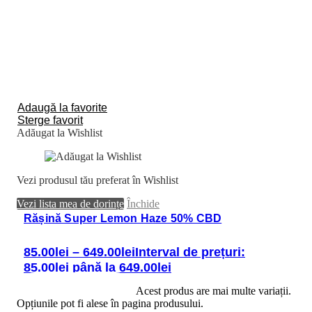
Adaugă la favorite
Sterge favorit
Adăugat la Wishlist
Vezi produsul tău preferat în Wishlist
Vezi lista mea de dorințe
Închide
Rășină Super Lemon Haze 50% CBD
85.00
lei
–
649.00
lei
Interval de prețuri:
85.00lei până la 649.00lei
Selectează opțiunile
Acest produs are mai multe variații.
Opțiunile pot fi alese în pagina produsului.