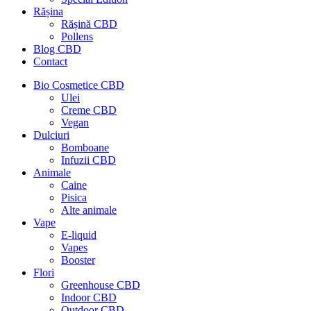
Rășina
Rășină CBD
Pollens
Blog CBD
Contact
Bio Cosmetice CBD
Ulei
Creme CBD
Vegan
Dulciuri
Bomboane
Infuzii CBD
Animale
Caine
Pisica
Alte animale
Vape
E-liquid
Vapes
Booster
Flori
Greenhouse CBD
Indoor CBD
Outdoor CBD