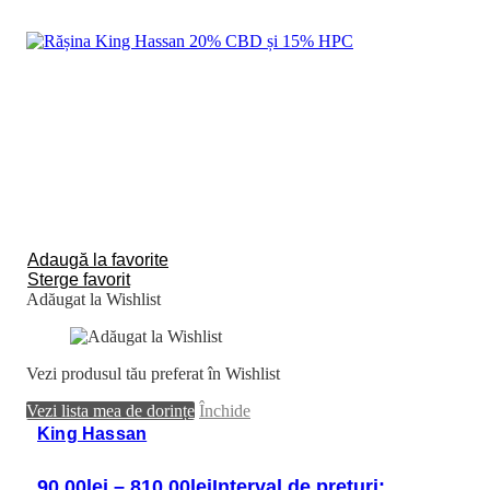
Adaugă la favorite
Sterge favorit
Adăugat la Wishlist
Vezi produsul tău preferat în Wishlist
Vezi lista mea de dorințe
Închide
King Hassan
90.00
lei
–
810.00
lei
Interval de prețuri: