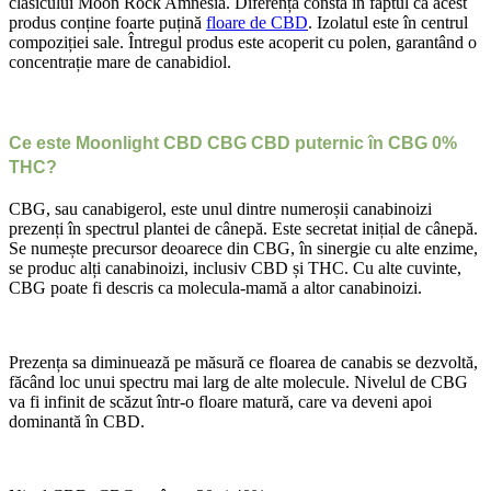
clasicului Moon Rock Amnesia. Diferența constă în faptul că acest
produs conține foarte puțină
floare de CBD
. Izolatul este în centrul
compoziției sale. Întregul produs este acoperit cu polen, garantând o
concentrație mare de canabidiol.
Ce este Moonlight CBD CBG CBD puternic în CBG 0%
THC?
CBG, sau canabigerol, este unul dintre numeroșii canabinoizi
prezenți în spectrul plantei de cânepă. Este secretat inițial de cânepă.
Se numește precursor deoarece din CBG, în sinergie cu alte enzime,
se produc alți canabinoizi, inclusiv CBD și THC. Cu alte cuvinte,
CBG poate fi descris ca molecula-mamă a altor canabinoizi.
Prezența sa diminuează pe măsură ce floarea de canabis se dezvoltă,
făcând loc unui spectru mai larg de alte molecule. Nivelul de CBG
va fi infinit de scăzut într-o floare matură, care va deveni apoi
dominantă în CBD.