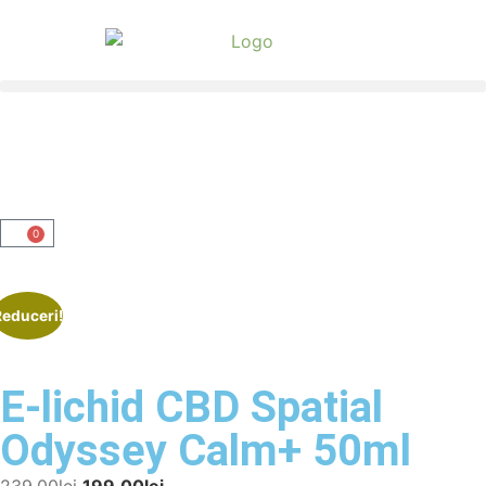
0
Reduceri!
E-lichid CBD Spatial
Odyssey Calm+ 50ml
239.00
lei
199.00
lei