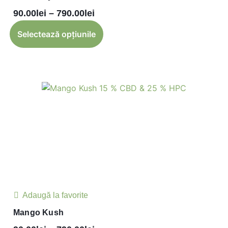
90.00
lei
–
790.00
lei
Selectează opțiunile
Adaugă la favorite
Mango Kush