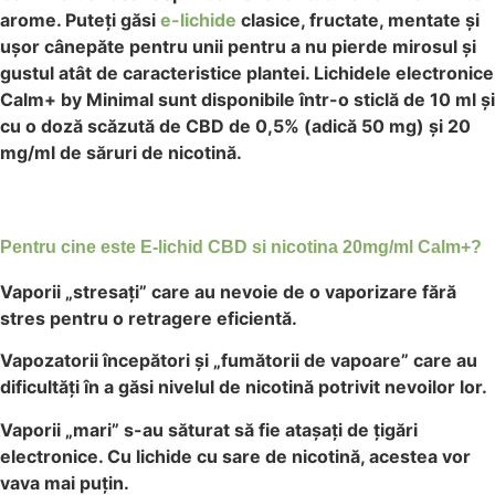
arome. Puteți găsi
e-lichide
clasice, fructate, mentate și
ușor cânepăte pentru unii pentru a nu pierde mirosul și
gustul atât de caracteristice plantei. Lichidele electronice
Calm+ by Minimal sunt disponibile într-o sticlă de 10 ml și
cu o doză scăzută de CBD de 0,5% (adică 50 mg) și 20
mg/ml de săruri de nicotină.
Pentru cine este E-lichid CBD si nicotina 20mg/ml Calm+
?
Vaporii „stresați” care au nevoie de o vaporizare fără
stres pentru o retragere eficientă.
Vapozatorii începători și „fumătorii de vapoare” care au
dificultăți în a găsi nivelul de nicotină potrivit nevoilor lor.
Vaporii „mari” s-au săturat să fie atașați de țigări
electronice. Cu lichide cu sare de nicotină, acestea vor
vava mai puțin.