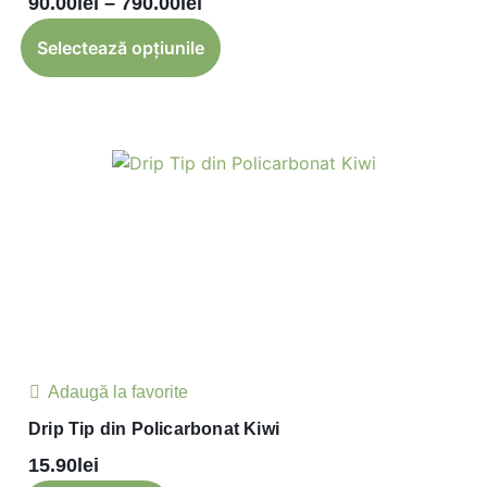
90.00
lei
–
790.00
lei
Selectează opțiunile
Adaugă la favorite
Drip Tip din Policarbonat Kiwi
15.90
lei