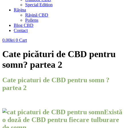
Special Edition
Rășina
Rășină CBD
Pollens
Blog CBD
Contact
0.00
lei
0
Cart
Cate picături de CBD pentru
somn? partea 2
Cate picaturi de CBD pentru somn
?
partea 2
Există
o doză de CBD pentru fiecare tulburare
de somn