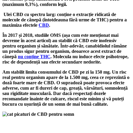
(maximum 0,3%), conform legii.
Ulei CBD cu spectru larg: conține o extracție ridicată de
molecule de cânepă (întotdeauna fără urme de THC) pentru a
maximiza efectele
CBD
.
În 2017 și 2018, studiile OMS (așa cum este menționat mai
devreme în acest articol) au stabilit că CBD este inofensiv
pentru organism și sănătate. Într-adevăr, canabidiolul rămâne
un produs sigur pentru organism, deoarece acest extract de
cânepă
nu conține THC
. Molecula nu induce efecte psihotrope,
risc de dependență sau efecte secundare nedorite.
Am stabilit limita consumului de CBD pe zi la 150 mg. Un risc
real pentru organism apare de la 1.500 mg, ceea ce reprezintă o
doză foarte mare de CBD. O supradoză poate provoca efecte
adverse, cum ar fi dureri de cap, greață, vărsături, somnolență
sau rigiditate musculară. Dar dacă respectați dozele
recomandate înainte de culcare, riscul este minim și vă puteți
bucura cu ușurință de un somn de mai bună calitate.