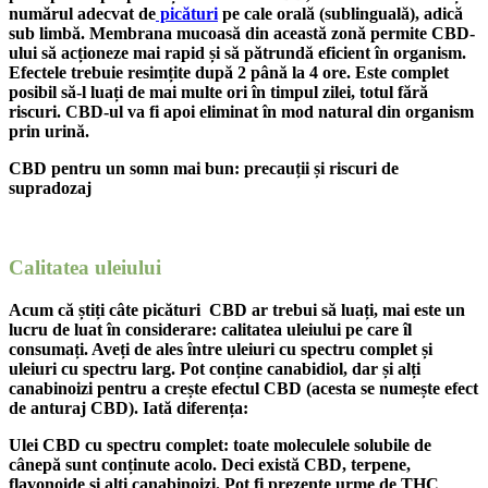
numărul adecvat de
picături
pe cale orală (sublinguală), adică
sub limbă. Membrana mucoasă din această zonă permite CBD-
ului să acționeze mai rapid și să pătrundă eficient în organism.
Efectele trebuie resimțite după 2 până la 4 ore. Este complet
posibil să-l luați de mai multe ori în timpul zilei, totul fără
riscuri. CBD-ul va fi apoi eliminat în mod natural din organism
prin urină.
CBD pentru un somn mai bun: precauții și riscuri de
supradozaj
Calitatea uleiului
Acum că știți câte picături CBD ar trebui să luați, mai este un
lucru de luat în considerare: calitatea uleiului pe care îl
consumați. Aveți de ales între uleiuri cu spectru complet și
uleiuri cu spectru larg. Pot conține canabidiol, dar și alți
canabinoizi pentru a crește efectul CBD (acesta se numește efect
de anturaj CBD). Iată diferența:
Ulei CBD cu spectru complet: toate moleculele solubile de
cânepă sunt conținute acolo. Deci există CBD, terpene,
flavonoide și alți canabinoizi. Pot fi prezente urme de THC