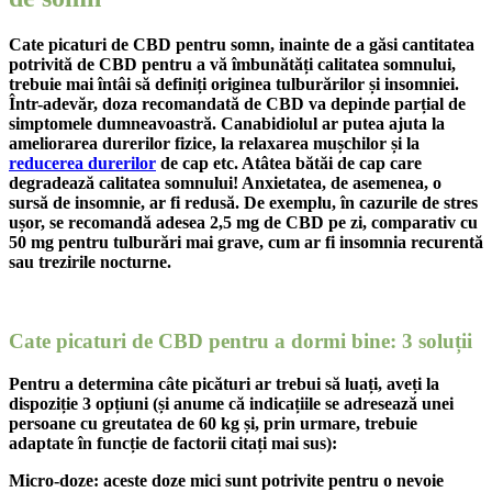
Cate picaturi de CBD pentru somn, inainte de a găsi cantitatea
potrivită de CBD pentru a vă îmbunătăți calitatea somnului,
trebuie mai întâi să definiți originea tulburărilor și insomniei.
Într-adevăr, doza recomandată de CBD va depinde parțial de
simptomele dumneavoastră. Canabidiolul ar putea ajuta la
ameliorarea durerilor fizice, la relaxarea mușchilor și la
reducerea durerilor
de cap etc. Atâtea bătăi de cap care
degradează calitatea somnului! Anxietatea, de asemenea, o
sursă de insomnie, ar fi redusă. De exemplu, în cazurile de stres
ușor, se recomandă adesea 2,5 mg de CBD pe zi, comparativ cu
50 mg pentru tulburări mai grave, cum ar fi insomnia recurentă
sau trezirile nocturne.
Cate picaturi de CBD pentru a dormi bine: 3 soluții
Pentru a determina câte picături ar trebui să luați, aveți la
dispoziție 3 opțiuni (și anume că indicațiile se adresează unei
persoane cu greutatea de 60 kg și, prin urmare, trebuie
adaptate în funcție de factorii citați mai sus):
Micro-doze: aceste doze mici sunt potrivite pentru o nevoie