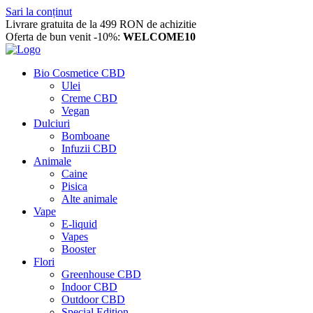
Sari la conținut
Livrare gratuita de la 499 RON de achizitie
Oferta de bun venit -10%:
WELCOME10
Bio Cosmetice CBD
Ulei
Creme CBD
Vegan
Dulciuri
Bomboane
Infuzii CBD
Animale
Caine
Pisica
Alte animale
Vape
E-liquid
Vapes
Booster
Flori
Greenhouse CBD
Indoor CBD
Outdoor CBD
Special Edition