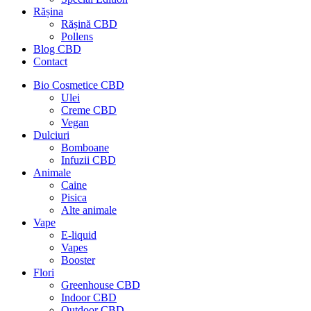
Rășina
Rășină CBD
Pollens
Blog CBD
Contact
Bio Cosmetice CBD
Ulei
Creme CBD
Vegan
Dulciuri
Bomboane
Infuzii CBD
Animale
Caine
Pisica
Alte animale
Vape
E-liquid
Vapes
Booster
Flori
Greenhouse CBD
Indoor CBD
Outdoor CBD