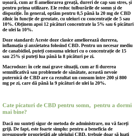
ușoară, cum ar fi ameliorarea greață, dureri de cap sau stres, și
pentru prima utilizare. Ele reduc tulburările de somn și de
dispoziție. În general, optăm pentru 0,5 până la 20 mg de CBD
zilnic în funcție de greutate, cu uleiuri cu concentrație de 5 sau
10%.
Obținem apoi 12 picături concentrate la 5% sau 6 picături
de ulei la 10%.
Doze standard: Aceste doze clasice ameliorează durerea,
inflamația și anxietatea folosind CBD.
Pentru un necesar mediu
de canabidiol, puteți consuma uleiuri cu o concentrație de 15
sau 25% și puteți lua până la 8 picături pe zi.
Macrodoze: în cele mai grave situații, cum ar fi durerea
semnificativă sau problemele de sănătate, această nevoie
puternică de CBD are ca rezultat un consum între 200 și 800
mg pe zi, care dă până la 9 picături de ulei la 20%.
Cate picaturi de CBD pentru somn,
pentru a dormi
mai bine?
Dacă nu sunteți sigur de metoda de administrare, nu vă faceți
griji. De fapt, este foarte simplu: pentru a beneficia de
presupusele proprietăți ale uleiului CBD, trebuie doar să luați