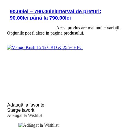
90.00
lei
–
790.00
lei
Interval de prețuri:
90.00lei până la 790.00lei
Selectează opțiunile
Acest produs are mai multe variații.
Opțiunile pot fi alese în pagina produsului.
Adaugă la favorite
Sterge favorit
Adăugat la Wishlist