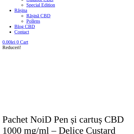
Special Edition
Rășina
Rășină CBD
Pollens
Blog CBD
Contact
0.00
lei
0
Cart
Reduceri!
Adăugat la Wishlist
Vezi produsul tău preferat în Wishlist
Vezi lista mea de dorințe
Închide
Pachet NoiD Pen și cartuș CBD
1000 mg/ml – Delice Custard