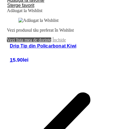
Adaugă la favorite
Sterge favorit
Adăugat la Wishlist
Vezi produsul tău preferat în Wishlist
Vezi lista mea de dorințe
Închide
Drip Tip din Policarbonat Kiwi
15.90
lei
Adaugă în coș