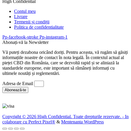
High Confidential
Contul meu
Livrare
Termenii și condiții
Politica de confidentialitate
Pp-facebook-stroke
Pp-instagram-1
Abonați-vă la Newsletter
Vă puteți dezabona oricând doriți. Pentru aceasta, vă rugăm să găsiți
informațiile noastre de contact în nota legală. În contextul actual al
pieței CBD din România, care se dezvoltă rapid și se aliniază la
standardele europene, este important să rămâneți informați cu
ultimele noutăți și reglementări.
Adresa de Email
Abonează-te
Copyright © 2026 High Confidential. Toate drepturile rezervate. - In
colaborare cu
Perfect Pixel®
&
Mentenanta WordPress