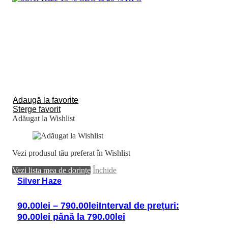
Adaugă la favorite
Sterge favorit
Adăugat la Wishlist
Vezi produsul tău preferat în Wishlist
Vezi lista mea de dorințe
Închide
Silver Haze
90.00
lei
–
790.00
lei
Interval de prețuri:
90.00lei până la 790.00lei