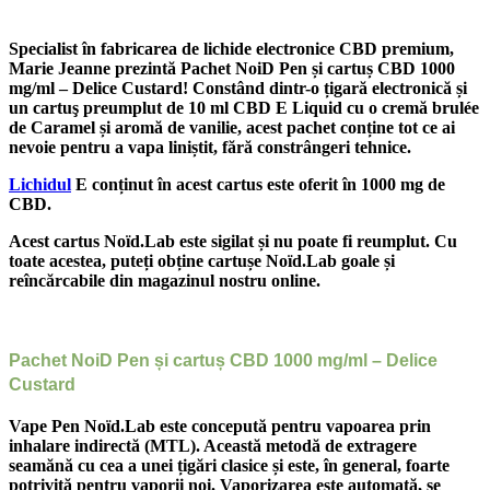
Specialist în fabricarea de lichide electronice CBD premium,
Marie Jeanne prezintă Pachet NoiD Pen și cartuș CBD 1000
mg/ml – Delice Custard! Constând dintr-o țigară electronică și
un cartuş preumplut de 10 ml CBD E Liquid cu o cremă brulée
de Caramel și aromă de vanilie, acest pachet conține tot ce ai
nevoie pentru a vapa liniștit, fără constrângeri tehnice.
Lichidul
E conținut în acest cartus este oferit în 1000 mg de
CBD.
Acest cartus Noïd.Lab este sigilat și nu poate fi reumplut. Cu
toate acestea, puteți obține cartușe Noïd.Lab goale și
reîncărcabile din magazinul nostru online.
Pachet NoiD Pen și cartuș CBD 1000 mg/ml – Delice
Custard
Vape Pen Noïd.Lab este concepută pentru vapoarea prin
inhalare indirectă (MTL).
Această metodă de extragere
seamănă cu cea a unei țigări clasice și este, în general, foarte
potrivită pentru vaporii noi. Vaporizarea este automată, se