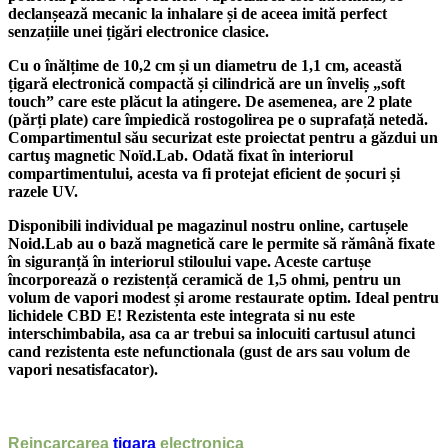
declanșează mecanic la inhalare și de aceea imită perfect
senzațiile unei țigări electronice clasice.
Cu o înălțime de 10,2 cm și un diametru de 1,1 cm, această
țigară electronică compactă și cilindrică are un înveliș „soft
touch” care este plăcut la atingere.
De asemenea, are 2 plate
(părți plate) care împiedică rostogolirea pe o suprafață netedă.
Compartimentul său securizat este proiectat pentru a găzdui un
cartuş magnetic Noïd.Lab. Odată fixat în interiorul
compartimentului, acesta va fi protejat eficient de șocuri și
razele UV.
Disponibili individual pe magazinul nostru online, cartușele
Noid.Lab au o bază magnetică care le permite să rămână fixate
în siguranță în interiorul stiloului vape. Aceste cartușe
încorporează o rezistență ceramică de 1,5 ohmi, pentru un
volum de vapori modest și arome restaurate optim. Ideal pentru
lichidele CBD E! Rezistenta este integrata si nu este
interschimbabila, asa ca ar trebui sa inlocuiti cartusul atunci
cand rezistenta este nefunctionala (gust de ars sau volum de
vapori nesatisfacator).
Reincarcarea
tigara
electronica