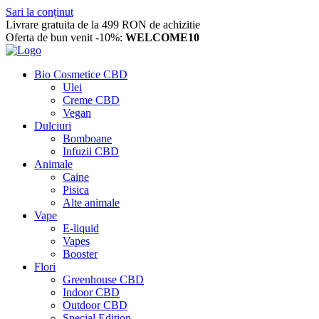
Sari la conținut
Livrare gratuita de la 499 RON de achizitie
Oferta de bun venit -10%:
WELCOME10
Bio Cosmetice CBD
Ulei
Creme CBD
Vegan
Dulciuri
Bomboane
Infuzii CBD
Animale
Caine
Pisica
Alte animale
Vape
E-liquid
Vapes
Booster
Flori
Greenhouse CBD
Indoor CBD
Outdoor CBD
Special Edition