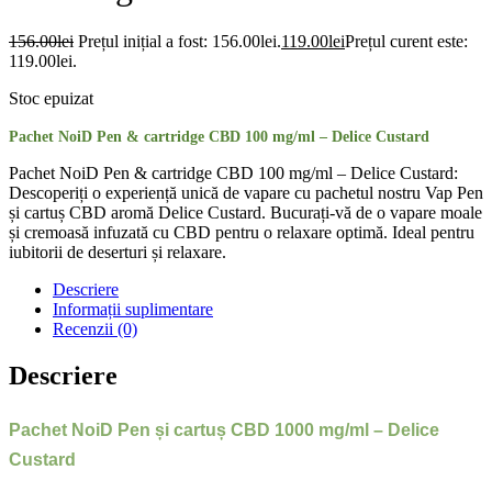
156.00
lei
Prețul inițial a fost: 156.00lei.
119.00
lei
Prețul curent este:
119.00lei.
Stoc epuizat
Pachet NoiD Pen & cartridge CBD 100 mg/ml – Delice Custard
Pachet NoiD Pen & cartridge CBD 100 mg/ml – Delice Custard:
Descoperiți o experiență unică de vapare cu pachetul nostru Vap Pen
și cartuș CBD aromă Delice Custard. Bucurați-vă de o vapare moale
și cremoasă infuzată cu CBD pentru o relaxare optimă. Ideal pentru
iubitorii de deserturi și relaxare.
Descriere
Informații suplimentare
Recenzii (0)
Descriere
Pachet NoiD Pen și cartuș CBD 1000 mg/ml – Delice
Custard