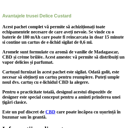
Avantajele trusei Delice Custard
Acest pachet complet vă permite să achiziționați toate
echipamentele necesare de care aveți nevoie. Se vinde cu o
baterie de 180 mAh care poate fi reincarcata in doar 15 minute
si contine un cartus de e-lichid sigilat de 0,6 ml.
Aromele sunt formulate cu aromă de vanilie de Madagascar,
CBD și crème brûlée. Acest amestec vă permite să distribuiți un
vapor delicios și parfumat.
Cartușul furnizat în acest pachet este sigilat.
Odată golit, este
necesar să obțineți un cartuș pentru reumplere. Puteți umple
noul dvs. cartuș cu e-lichidul CBD la alegere.
Pentru o practicitate totală, designul acestui dispozitiv de
designer este special conceput pentru a aminti prinderea unei
țigări clasice.
Este un puf discret de
CBD
care poate încăpea cu ușurință în
buzunar sau în geantă.