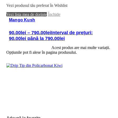
Vezi produsul tău preferat în Wishlist
Vezi lista mea de dorințe
Închide
Mango Kush
90.00
lei
–
790.00
lei
Interval de prețuri:
90.00lei până la 790.00lei
Selectează opțiunile
Acest produs are mai multe variații.
Opțiunile pot fi alese în pagina produsului.