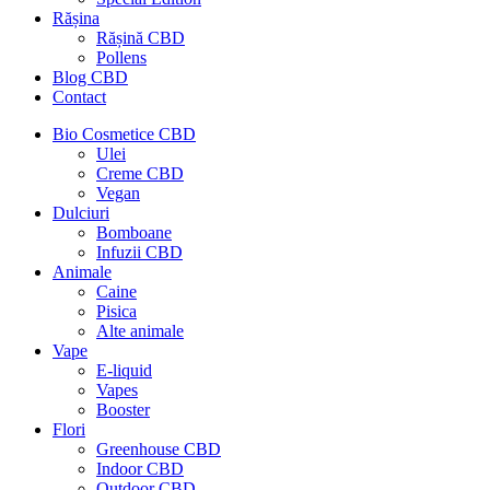
Rășina
Rășină CBD
Pollens
Blog CBD
Contact
Bio Cosmetice CBD
Ulei
Creme CBD
Vegan
Dulciuri
Bomboane
Infuzii CBD
Animale
Caine
Pisica
Alte animale
Vape
E-liquid
Vapes
Booster
Flori
Greenhouse CBD
Indoor CBD
Outdoor CBD