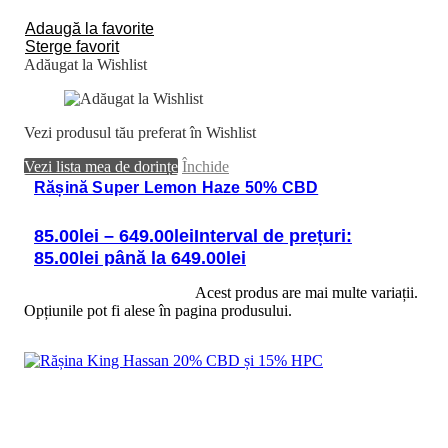
Adaugă la favorite
Sterge favorit
Adăugat la Wishlist
Vezi produsul tău preferat în Wishlist
Vezi lista mea de dorințe
Închide
Rășină Super Lemon Haze 50% CBD
85.00
lei
–
649.00
lei
Interval de prețuri:
85.00lei până la 649.00lei
Selectează opțiunile
Acest produs are mai multe variații.
Opțiunile pot fi alese în pagina produsului.