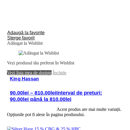
Adaugă la favorite
Sterge favorit
Adăugat la Wishlist
Vezi produsul tău preferat în Wishlist
Vezi lista mea de dorințe
Închide
King Hassan
90.00
lei
–
810.00
lei
Interval de prețuri:
90.00lei până la 810.00lei
Selectează opțiunile
Acest produs are mai multe variații.
Opțiunile pot fi alese în pagina produsului.