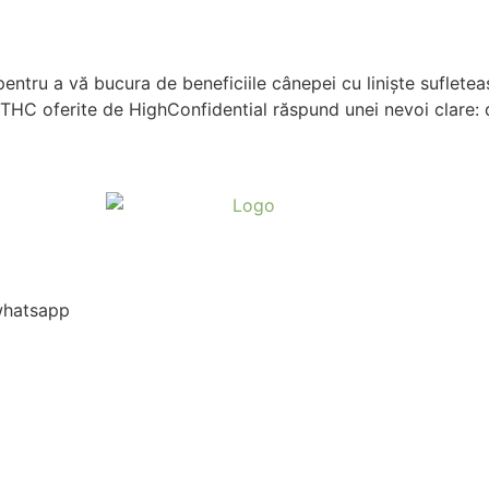
tru a vă bucura de beneficiile cânepei cu liniște suflete
 THC oferite de HighConfidential răspund unei nevoi clare: d
 whatsapp