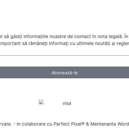
 să găsiți informațiile noastre de contact în nota legală. Î
 important să rămâneți informați cu ultimele noutăți și regl
Abonează-te
rvate. - In colaborare cu
Perfect Pixel®
&
Mentenanta Word