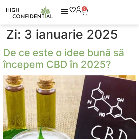
0
Zi:
3 ianuarie 2025
De ce este o idee bună să
începem CBD în 2025?