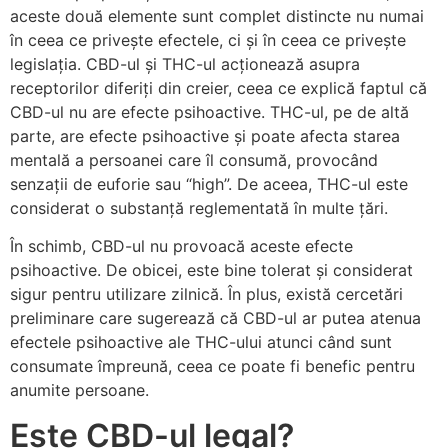
aceste două elemente sunt complet distincte nu numai
în ceea ce privește efectele, ci și în ceea ce privește
legislația. CBD-ul și THC-ul acționează asupra
receptorilor diferiți din creier, ceea ce explică faptul că
CBD-ul nu are efecte psihoactive. THC-ul, pe de altă
parte, are efecte psihoactive și poate afecta starea
mentală a persoanei care îl consumă, provocând
senzații de euforie sau “high”. De aceea, THC-ul este
considerat o substanță reglementată în multe țări.
În schimb, CBD-ul nu provoacă aceste efecte
psihoactive. De obicei, este bine tolerat și considerat
sigur pentru utilizare zilnică. În plus, există cercetări
preliminare care sugerează că CBD-ul ar putea atenua
efectele psihoactive ale THC-ului atunci când sunt
consumate împreună, ceea ce poate fi benefic pentru
anumite persoane.
Este CBD-ul legal?