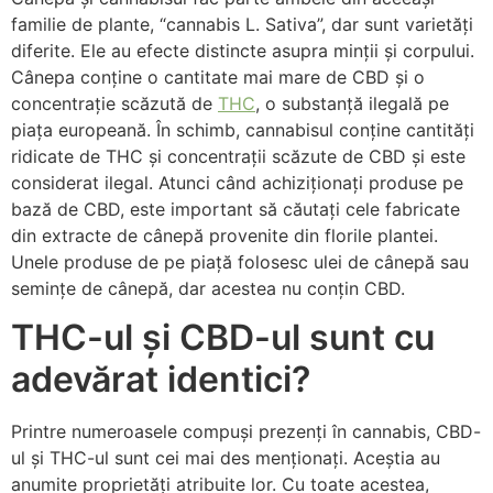
familie de plante, “cannabis L. Sativa”, dar sunt varietăți
diferite. Ele au efecte distincte asupra minții și corpului.
Cânepa conține o cantitate mai mare de CBD și o
concentrație scăzută de
THC
, o substanță ilegală pe
piața europeană. În schimb, cannabisul conține cantități
ridicate de THC și concentrații scăzute de CBD și este
considerat ilegal. Atunci când achiziționați produse pe
bază de CBD, este important să căutați cele fabricate
din extracte de cânepă provenite din florile plantei.
Unele produse de pe piață folosesc ulei de cânepă sau
semințe de cânepă, dar acestea nu conțin CBD.
THC-ul și CBD-ul sunt cu
adevărat identici?
Printre numeroasele compuși prezenți în cannabis, CBD-
ul și THC-ul sunt cei mai des menționați. Aceștia au
anumite proprietăți atribuite lor. Cu toate acestea,