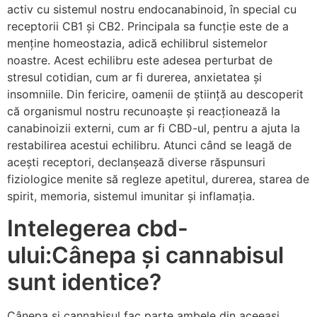
activ cu sistemul nostru endocanabinoid, în special cu
receptorii CB1 și CB2. Principala sa funcție este de a
menține homeostazia, adică echilibrul sistemelor
noastre. Acest echilibru este adesea perturbat de
stresul cotidian, cum ar fi durerea, anxietatea și
insomniile. Din fericire, oamenii de știință au descoperit
că organismul nostru recunoaște și reacționează la
canabinoizii externi, cum ar fi CBD-ul, pentru a ajuta la
restabilirea acestui echilibru. Atunci când se leagă de
acești receptori, declanșează diverse răspunsuri
fiziologice menite să regleze apetitul, durerea, starea de
spirit, memoria, sistemul imunitar și inflamația.
Intelegerea cbd-
ului:Cânepa și cannabisul
sunt identice?
Cânepa și cannabisul fac parte ambele din aceeași