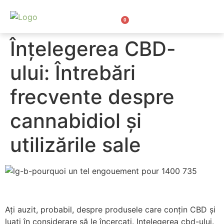
0
Bio Cosmetice CBD
Înțelegerea CBD-
ului: Întrebări
frecvente despre
cannabidiol și
utilizările sale
Ați auzit, probabil, despre produsele care conțin CBD și
luați în considerare să le încercați. Intelegerea cbd-ului.