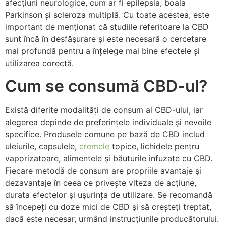
afecțiuni neurologice, cum ar fi epilepsia, boala
Parkinson și scleroza multiplă. Cu toate acestea, este
important de menționat că studiile referitoare la CBD
sunt încă în desfășurare și este necesară o cercetare
mai profundă pentru a înțelege mai bine efectele și
utilizarea corectă.
Cum se consumă CBD-ul?
Există diferite modalități de consum al CBD-ului, iar
alegerea depinde de preferințele individuale și nevoile
specifice. Produsele comune pe bază de CBD includ
uleiurile, capsulele,
cremele
topice, lichidele pentru
vaporizatoare, alimentele și băuturile infuzate cu CBD.
Fiecare metodă de consum are propriile avantaje și
dezavantaje în ceea ce privește viteza de acțiune,
durata efectelor și ușurința de utilizare. Se recomandă
să începeți cu doze mici de CBD și să creșteți treptat,
dacă este necesar, urmând instrucțiunile producătorului.