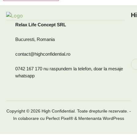
Hi
Relax Life Concept SRL
Bucuresti, Romania
contact@highconfidential.ro
0742 167 170 nu raspundem la telefon, doar la mesaje
whatsapp
Copyright © 2026 High Confidential. Toate drepturile rezervate. -
In colaborare cu
Perfect Pixel®
&
Mentenanta WordPress