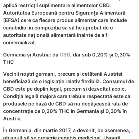
aplică restricții suplimentare alimentelor CBD.
Autoritatea Europeană pentru Siguranța Alimentară
(EFSA) cere ca fiecare produs alimentar care include
canabidiol în compoziția sa să fie aprobat de o
autoritate națională alimentară înainte de a fi
comercializat.
Germania și Austria: da
CBD
, dar sub 0,20% și 0,30%
THC
Vecinii noștri germani, precum și cetățenii Austriei
beneficiază de o legislație relativ flexibilă. Consumul de
CBD este pe deplin legal, precum și dezvoltat acolo.
Condiția legală majoră care trebuie respectată este ca
produsele pe bază de CBD să nu depășească rata de
concentrație de 0,20% THC în Germania și 0,30% în
Austria.
În Germania, din martie 2017, a devenit, de asemenea,
obișnuit să se prescrie canabis medicinal. Ușoară